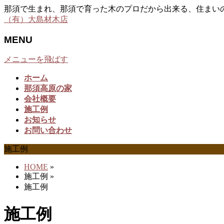
那須で生まれ、那須で育った木のプロだから出来る、住まい
（有）大島材木店
MENU
メニューを飛ばす
ホーム
那須高原の家
会社概要
施工例
お知らせ
お問い合わせ
施工例
HOME
»
施工例
»
施工例
施工例