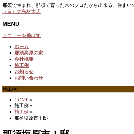
那須で生まれ、那須で育った木のプロだから出来る、住まい
（有）大島材木店
MENU
メニューを飛ばす
ホーム
那須高原の家
会社概要
施工例
お知らせ
お問い合わせ
施工例
HOME
»
施工例
»
施工例
»
那須塩原市Ｉ邸