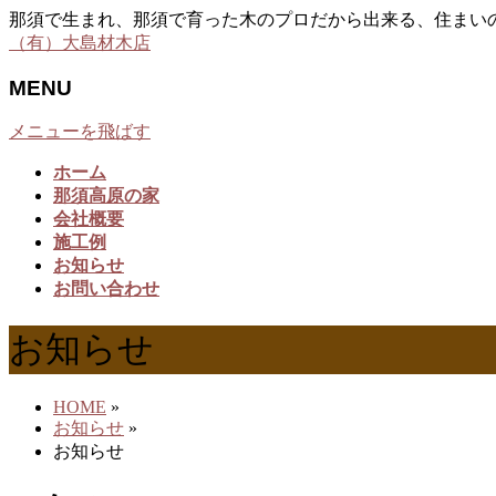
那須で生まれ、那須で育った木のプロだから出来る、住まい
（有）大島材木店
MENU
メニューを飛ばす
ホーム
那須高原の家
会社概要
施工例
お知らせ
お問い合わせ
お知らせ
HOME
»
お知らせ
»
お知らせ